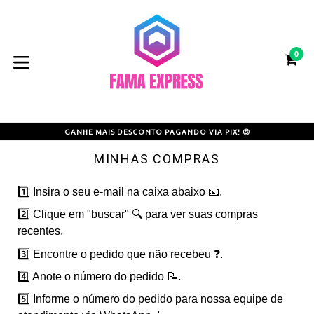
Pular
para
o
0
conteúdo
CA
CA
expandir/colapsar
GANHE MAIS DESCONTO PAGANDO VIA PIX! 😍
MINHAS COMPRAS
1️⃣ Insira o seu e-mail na caixa abaixo 📧.
2️⃣ Clique em "buscar" 🔍 para ver suas compras
recentes.
3️⃣ Encontre o pedido que não recebeu ❓.
4️⃣ Anote o número do pedido 📝.
5️⃣ Informe o número do pedido para nossa equipe de