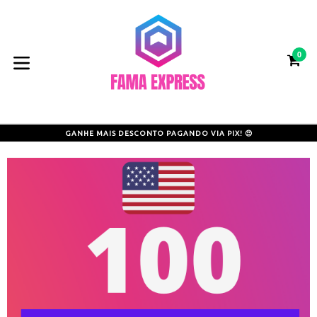
Pular
para
o
0
conteúdo
CA
CA
expandir/colapsar
GANHE MAIS DESCONTO PAGANDO VIA PIX! 😍