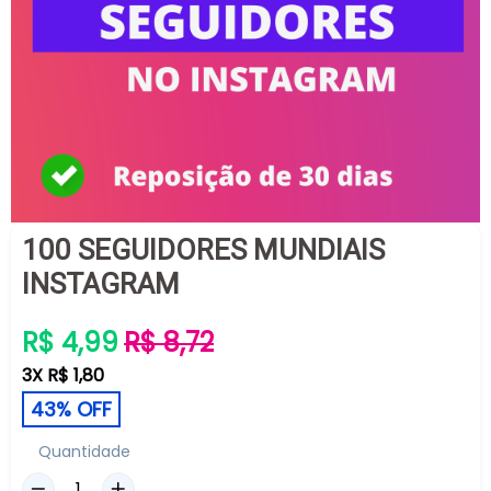
100 SEGUIDORES MUNDIAIS
INSTAGRAM
Preço
R$ 4,99
R$ 8,72
normal
3X R$ 1,80
43% OFF
Quantidade