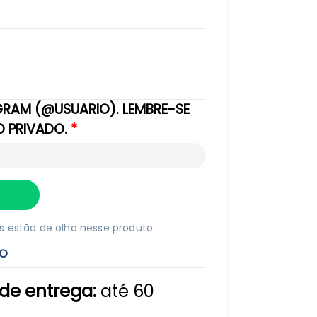
GRAM (@USUARIO). LEMBRE-SE
DO PRIVADO.
s estão de olho nesse produto
TO
de entrega:
até 60