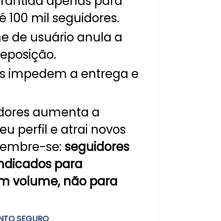
rantida apenas para
é 100 mil seguidores.
me de usuário anula a
reposição.
dos impedem a entrega e
idores aumenta a
u perfil e atrai novos
 lembre-se:
seguidores
indicados para
m volume, não para
NTO SEGURO