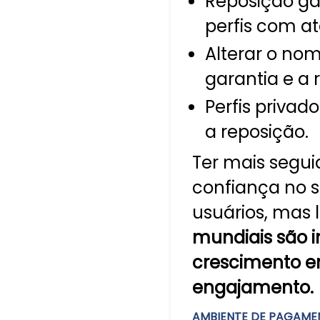
Reposição ga
perfis com at
Alterar o no
garantia e a 
Perfis priva
a reposição.
Ter mais segu
confiança no se
usuários, mas
mundiais são 
crescimento e
engajamento.
AMBIENTE DE PAGAME