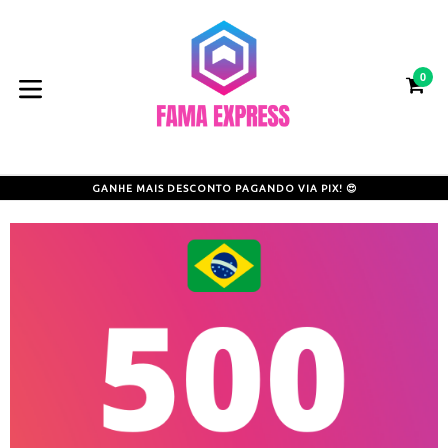
Pular
para
o
0
conteúdo
CA
CA
expandir/colapsar
GANHE MAIS DESCONTO PAGANDO VIA PIX! 😍