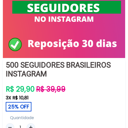
500 SEGUIDORES BRASILEIROS
INSTAGRAM
Preço
R$ 29,90
R$ 39,99
normal
3X R$ 10,81
25% OFF
Quantidade