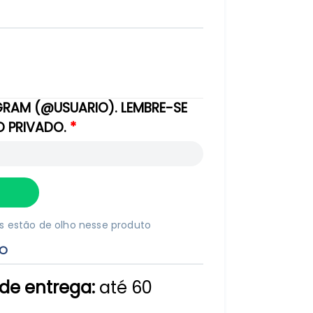
GRAM (@USUARIO). LEMBRE-SE
DO PRIVADO.
s estão de olho nesse produto
TO
de entrega:
até 60