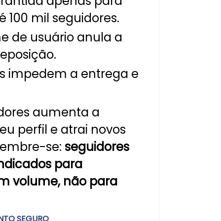
rantida apenas para
é 100 mil seguidores.
me de usuário anula a
reposição.
dos impedem a entrega e
idores aumenta a
u perfil e atrai novos
 lembre-se:
seguidores
indicados para
m volume, não para
NTO SEGURO