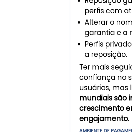
Reposição ga
perfis com at
Alterar o no
garantia e a 
Perfis priva
a reposição.
Ter mais segu
confiança no se
usuários, mas
mundiais são 
crescimento e
engajamento.
AMBIENTE DE PAGAME