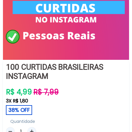
100 CURTIDAS BRASILEIRAS
INSTAGRAM
Preço
R$ 4,99
R$ 7,99
normal
3X R$ 1,80
38% OFF
Quantidade