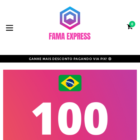
Pular
para
o
0
conteúdo
CA
CA
expandir/colapsar
GANHE MAIS DESCONTO PAGANDO VIA PIX! 😍