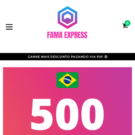
Pular
para
o
0
conteúdo
CA
CA
expandir/colapsar
GANHE MAIS DESCONTO PAGANDO VIA PIX! 😍