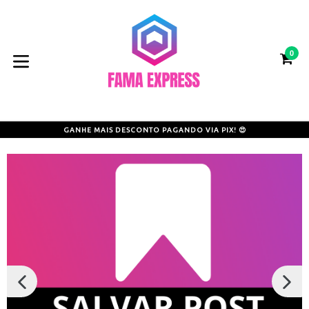
Pular
para
o
0
conteúdo
CA
CA
expandir/colapsar
GANHE MAIS DESCONTO PAGANDO VIA PIX! 😍
SLIDE
PRÓX